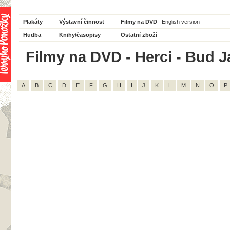
Plakáty
Výstavní činnost
Filmy na DVD
English version
Hudba
Knihy/časopisy
Ostatní zboží
Filmy na DVD - Herci - Bud J
A
B
C
D
E
F
G
H
I
J
K
L
M
N
O
P