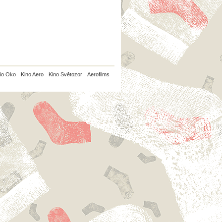
io Oko
Kino Aero
Kino Světozor
Aerofilms