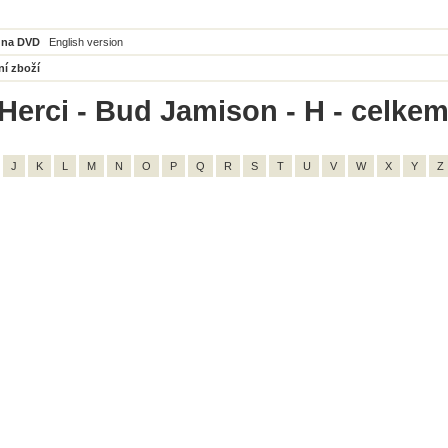
 na DVD
English version
ní zboží
Herci - Bud Jamison - H - celkem
J
K
L
M
N
O
P
Q
R
S
T
U
V
W
X
Y
Z