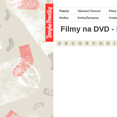
Plakáty
Výstavní činnost
Filmy
Hudba
Knihy/časopisy
Ostat
Filmy na DVD - 
A
B
C
D
E
F
G
H
I