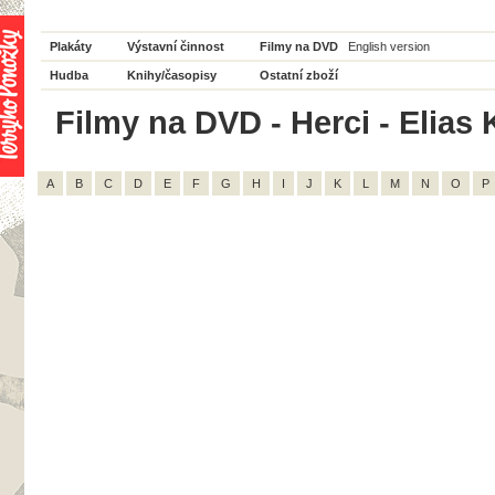
Plakáty
Výstavní činnost
Filmy na DVD
English version
Hudba
Knihy/časopisy
Ostatní zboží
Filmy na DVD - Herci - Elias 
A
B
C
D
E
F
G
H
I
J
K
L
M
N
O
P