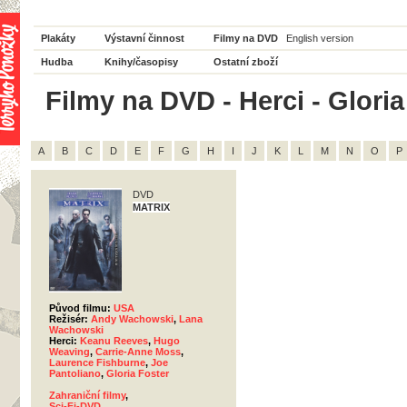
Plakáty
Výstavní činnost
Filmy na DVD
English version
Hudba
Knihy/časopisy
Ostatní zboží
Filmy na DVD - Herci - Gloria
A
B
C
D
E
F
G
H
I
J
K
L
M
N
O
P
DVD
MATRIX
Původ filmu:
USA
Režisér:
Andy Wachowski
,
Lana
Wachowski
Herci:
Keanu Reeves
,
Hugo
Weaving
,
Carrie-Anne Moss
,
Laurence Fishburne
,
Joe
Pantoliano
,
Gloria Foster
Zahraniční filmy
,
Sci-Fi-DVD