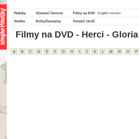
Plakáty
Výstavní činnost
Filmy na DVD
English version
Hudba
Knihy/časopisy
Ostatní zboží
Filmy na DVD - Herci - Gloria
A
B
C
D
E
F
G
H
I
J
K
L
M
N
O
P