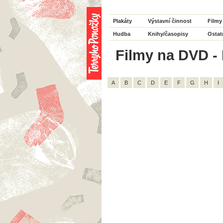
Plakáty
Výstavní činnost
Filmy
Hudba
Knihy/časopisy
Ostat
Filmy na DVD - H
A
B
C
D
E
F
G
H
I