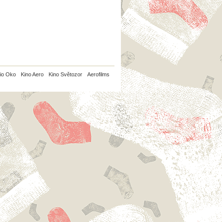
io Oko
Kino Aero
Kino Světozor
Aerofilms