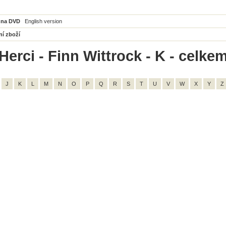
 na DVD
English version
ní zboží
erci - Finn Wittrock - K - celkem
J
K
L
M
N
O
P
Q
R
S
T
U
V
W
X
Y
Z