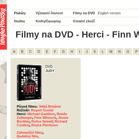
Plakáty
Výstavní činnost
Filmy na DVD
English version
Hudba
Knihy/časopisy
Ostatní zboží
Filmy na DVD - Herci - Finn W
A
B
C
D
E
F
G
H
I
J
K
L
M
N
O
P
DVD
JUDY
Původ filmu:
Velká Británie
Režisér:
Rupert Goold
Herci:
Michael Gambon
,
Renée
Zellweger
,
Finn Wittrock
,
Jessie
Buckley
,
Rufus Sewell
,
Richard
Cordery
,
Royce Pierreson
Zahraniční filmy
,
Hudební film
,