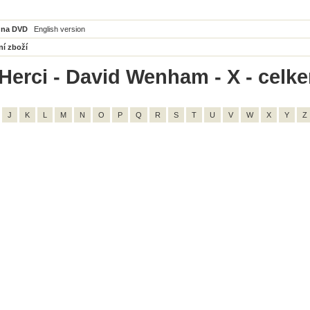
 na DVD
English version
ní zboží
Herci - David Wenham - X - celk
J
K
L
M
N
O
P
Q
R
S
T
U
V
W
X
Y
Z