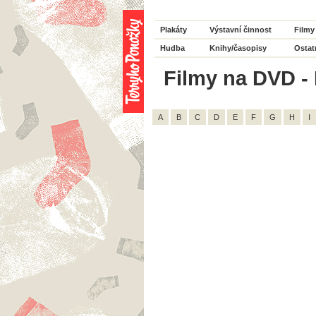
Plakáty
Výstavní činnost
Filmy
Hudba
Knihy/časopisy
Ostat
Filmy na DVD - 
A
B
C
D
E
F
G
H
I