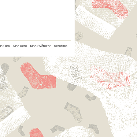
io Oko
Kino Aero
Kino Světozor
Aerofilms