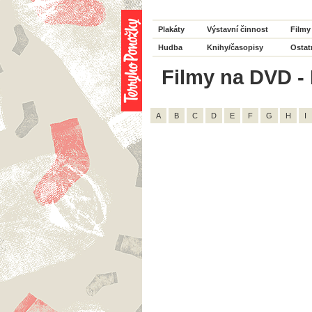
Plakáty
Výstavní činnost
Filmy
Hudba
Knihy/časopisy
Ostat
Filmy na DVD - 
A
B
C
D
E
F
G
H
I