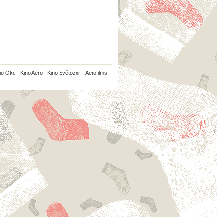
io Oko
Kino Aero
Kino Světozor
Aerofilms