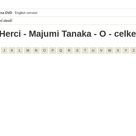
 na DVD
English version
ní zboží
Herci - Majumi Tanaka - O - celk
J
K
L
M
N
O
P
Q
R
S
T
U
V
W
X
Y
Z