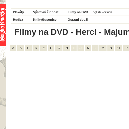
Plakáty
Výstavní činnost
Filmy na DVD
English version
Hudba
Knihy/časopisy
Ostatní zboží
Filmy na DVD - Herci - Majum
A
B
C
D
E
F
G
H
I
J
K
L
M
N
O
P