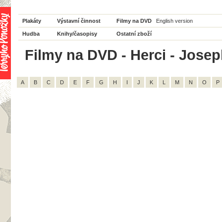
Plakáty
Výstavní činnost
Filmy na DVD
English version
Hudba
Knihy/časopisy
Ostatní zboží
Filmy na DVD - Herci - Josep
A
B
C
D
E
F
G
H
I
J
K
L
M
N
O
P