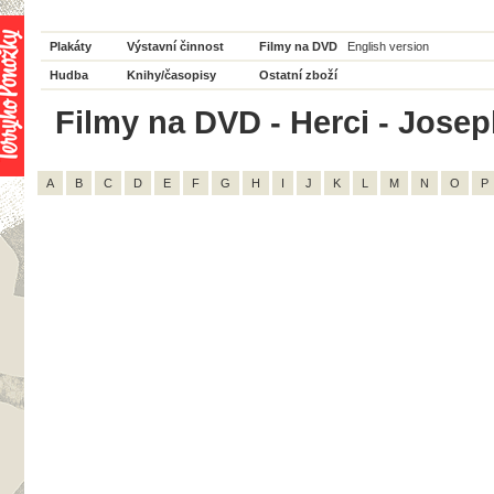
Plakáty
Výstavní činnost
Filmy na DVD
English version
Hudba
Knihy/časopisy
Ostatní zboží
Filmy na DVD - Herci - Josep
A
B
C
D
E
F
G
H
I
J
K
L
M
N
O
P