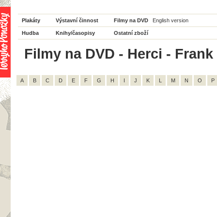
Plakáty
Výstavní činnost
Filmy na DVD
English version
Hudba
Knihy/časopisy
Ostatní zboží
Filmy na DVD - Herci - Frank 
A
B
C
D
E
F
G
H
I
J
K
L
M
N
O
P