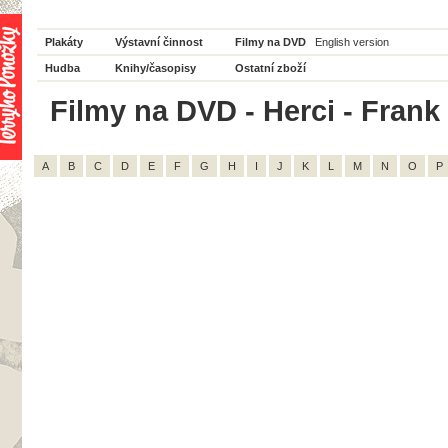
Plakáty
Výstavní činnost
Filmy na DVD
English version
Hudba
Knihy/časopisy
Ostatní zboží
Filmy na DVD - Herci - Frank 
A
B
C
D
E
F
G
H
I
J
K
L
M
N
O
P