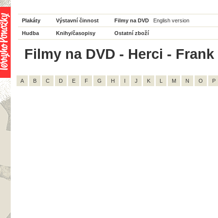
Plakáty
Výstavní činnost
Filmy na DVD
English version
Hudba
Knihy/časopisy
Ostatní zboží
Filmy na DVD - Herci - Frank 
A
B
C
D
E
F
G
H
I
J
K
L
M
N
O
P