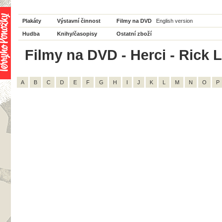
Plakáty
Výstavní činnost
Filmy na DVD
English version
Hudba
Knihy/časopisy
Ostatní zboží
Filmy na DVD - Herci - Rick L
A
B
C
D
E
F
G
H
I
J
K
L
M
N
O
P