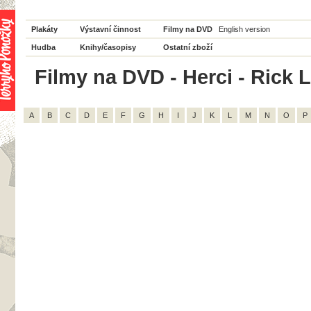
Plakáty
Výstavní činnost
Filmy na DVD
English version
Hudba
Knihy/časopisy
Ostatní zboží
Filmy na DVD - Herci - Rick L
A
B
C
D
E
F
G
H
I
J
K
L
M
N
O
P