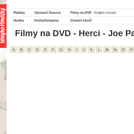
Plakáty
Výstavní činnost
Filmy na DVD
English version
Hudba
Knihy/časopisy
Ostatní zboží
Filmy na DVD - Herci - Joe Pa
A
B
C
D
E
F
G
H
I
J
K
L
M
N
O
P