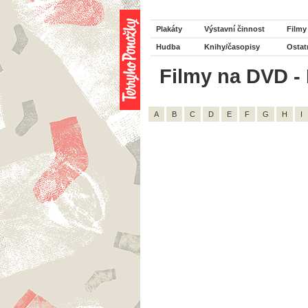
Plakáty
Výstavní činnost
Filmy
Hudba
Knihy/časopisy
Ostat
Filmy na DVD - H
A
B
C
D
E
F
G
H
I