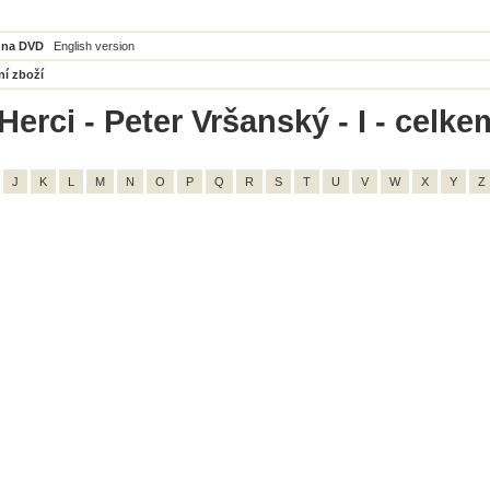
 na DVD
English version
ní zboží
erci - Peter Vršanský - I - celke
J
K
L
M
N
O
P
Q
R
S
T
U
V
W
X
Y
Z