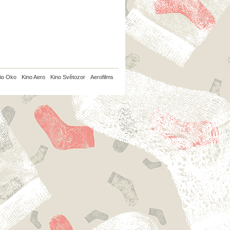
io Oko
Kino Aero
Kino Světozor
Aerofilms