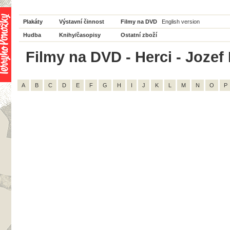
Plakáty
Výstavní činnost
Filmy na DVD
English version
Hudba
Knihy/časopisy
Ostatní zboží
Filmy na DVD - Herci - Jozef
A
B
C
D
E
F
G
H
I
J
K
L
M
N
O
P