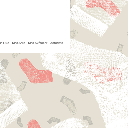
io Oko
Kino Aero
Kino Světozor
Aerofilms