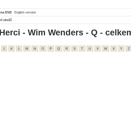
 na DVD
English version
ní zboží
Herci - Wim Wenders - Q - celke
J
K
L
M
N
O
P
Q
R
S
T
U
V
W
X
Y
Z