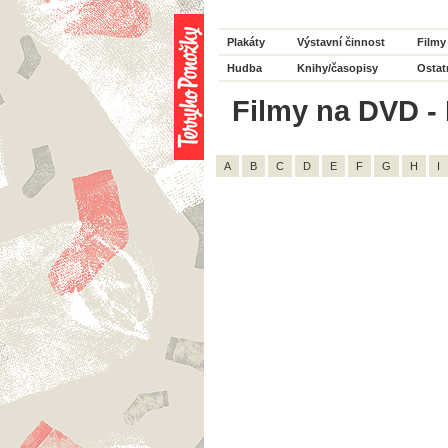
Plakáty
Výstavní činnost
Filmy
Hudba
Knihy/časopisy
Ostat
Filmy na DVD - 
A
B
C
D
E
F
G
H
I