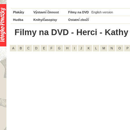
Plakáty
Výstavní činnost
Filmy na DVD
English version
Hudba
Knihy/časopisy
Ostatní zboží
Filmy na DVD - Herci - Kathy 
A
B
C
D
E
F
G
H
I
J
K
L
M
N
O
P