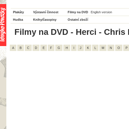
Plakáty
Výstavní činnost
Filmy na DVD
English version
Hudba
Knihy/časopisy
Ostatní zboží
Filmy na DVD - Herci - Chris 
A
B
C
D
E
F
G
H
I
J
K
L
M
N
O
P