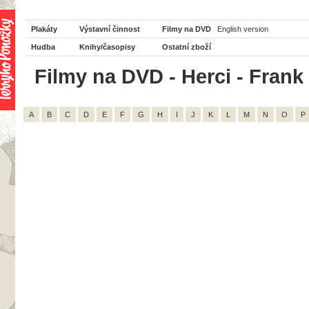
Plakáty
Výstavní činnost
Filmy na DVD
English version
Hudba
Knihy/časopisy
Ostatní zboží
Filmy na DVD - Herci - Frank 
A
B
C
D
E
F
G
H
I
J
K
L
M
N
O
P