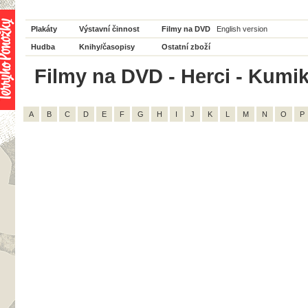
Plakáty
Výstavní činnost
Filmy na DVD
English version
Hudba
Knihy/časopisy
Ostatní zboží
Filmy na DVD - Herci - Kumik
A
B
C
D
E
F
G
H
I
J
K
L
M
N
O
P