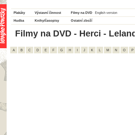
Plakáty
Výstavní činnost
Filmy na DVD
English version
Hudba
Knihy/časopisy
Ostatní zboží
Filmy na DVD - Herci - Leland
A
B
C
D
E
F
G
H
I
J
K
L
M
N
O
P