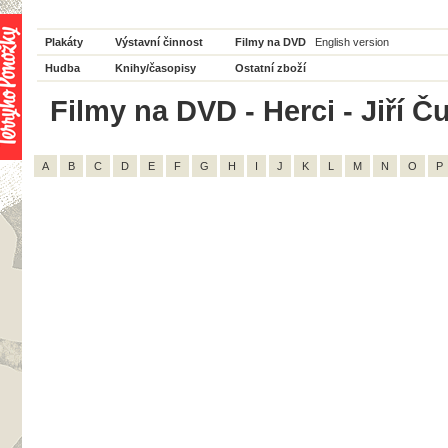
Plakáty
Výstavní činnost
Filmy na DVD
English version
Hudba
Knihy/časopisy
Ostatní zboží
Filmy na DVD - Herci - Jiří Ču
A
B
C
D
E
F
G
H
I
J
K
L
M
N
O
P