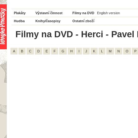
Plakáty
Výstavní činnost
Filmy na DVD
English version
Hudba
Knihy/časopisy
Ostatní zboží
Filmy na DVD - Herci - Pavel 
A
B
C
D
E
F
G
H
I
J
K
L
M
N
O
P