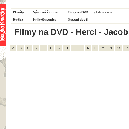
Plakáty
Výstavní činnost
Filmy na DVD
English version
Hudba
Knihy/časopisy
Ostatní zboží
Filmy na DVD - Herci - Jacob
A
B
C
D
E
F
G
H
I
J
K
L
M
N
O
P