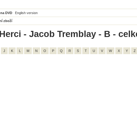
 na DVD
English version
ní zboží
Herci - Jacob Tremblay - B - cel
J
K
L
M
N
O
P
Q
R
S
T
U
V
W
X
Y
Z