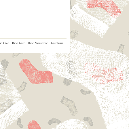
io Oko
Kino Aero
Kino Světozor
Aerofilms