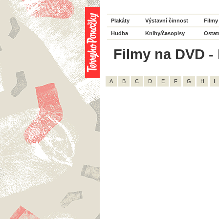
Plakáty
Výstavní činnost
Filmy
Hudba
Knihy/časopisy
Ostat
Filmy na DVD - 
A
B
C
D
E
F
G
H
I