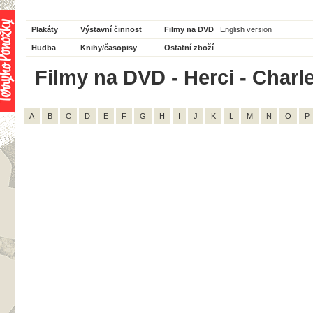
Plakáty
Výstavní činnost
Filmy na DVD
English version
Hudba
Knihy/časopisy
Ostatní zboží
Filmy na DVD - Herci - Charle
A
B
C
D
E
F
G
H
I
J
K
L
M
N
O
P