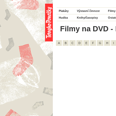
Plakáty
Výstavní činnost
Filmy
Hudba
Knihy/časopisy
Ostat
Filmy na DVD - H
A
B
C
D
E
F
G
H
I