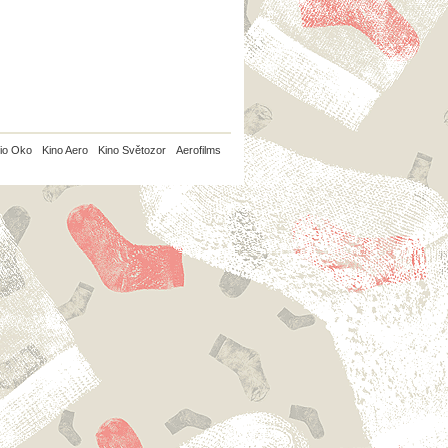
io Oko
Kino Aero
Kino Světozor
Aerofilms