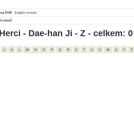
 na DVD
English version
ní zboží
erci - Dae-han Ji - Z - celkem: 0
J
K
L
M
N
O
P
Q
R
S
T
U
V
W
X
Y
Z