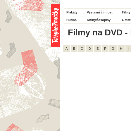
Plakáty
Výstavní činnost
Filmy
Hudba
Knihy/časopisy
Ostat
Filmy na DVD - 
A
B
C
D
E
F
G
H
I