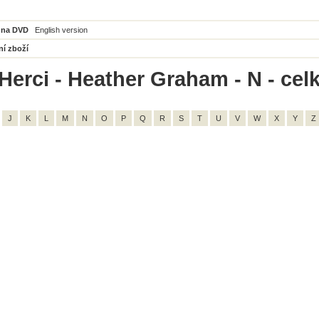
 na DVD
English version
ní zboží
Herci - Heather Graham - N - cel
J
K
L
M
N
O
P
Q
R
S
T
U
V
W
X
Y
Z