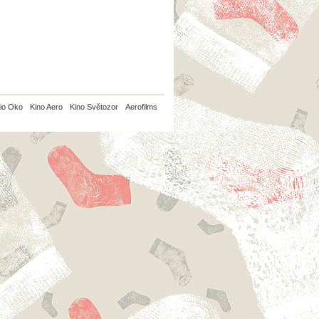
io Oko
Kino Aero
Kino Světozor
Aerofilms