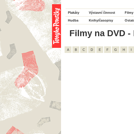
Plakáty
Výstavní činnost
Filmy
Hudba
Knihy/časopisy
Ostat
Filmy na DVD - 
A
B
C
D
E
F
G
H
I