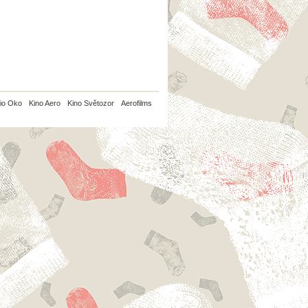
io Oko
Kino Aero
Kino Světozor
Aerofilms