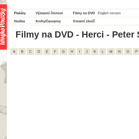
Plakáty
Výstavní činnost
Filmy na DVD
English version
Hudba
Knihy/časopisy
Ostatní zboží
Filmy na DVD - Herci - Peter 
A
B
C
D
E
F
G
H
I
J
K
L
M
N
O
P