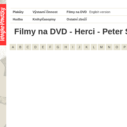
Plakáty
Výstavní činnost
Filmy na DVD
English version
Hudba
Knihy/časopisy
Ostatní zboží
Filmy na DVD - Herci - Peter 
A
B
C
D
E
F
G
H
I
J
K
L
M
N
O
P