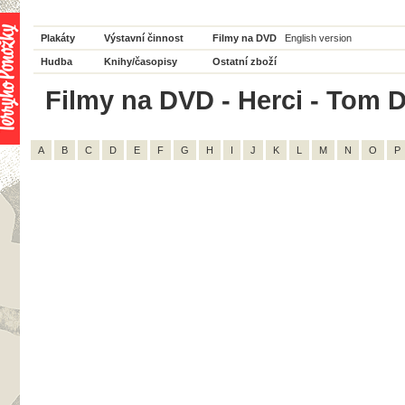
Plakáty
Výstavní činnost
Filmy na DVD
English version
Hudba
Knihy/časopisy
Ostatní zboží
Filmy na DVD - Herci - Tom D
A
B
C
D
E
F
G
H
I
J
K
L
M
N
O
P