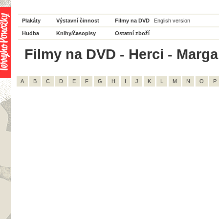
Plakáty
Výstavní činnost
Filmy na DVD
English version
Hudba
Knihy/časopisy
Ostatní zboží
Filmy na DVD - Herci - Margar
A
B
C
D
E
F
G
H
I
J
K
L
M
N
O
P