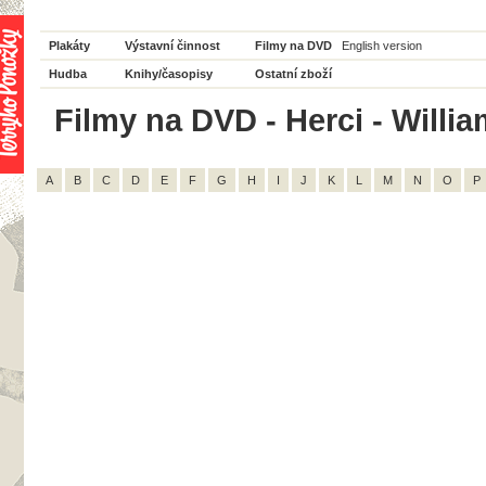
Plakáty
Výstavní činnost
Filmy na DVD
English version
Hudba
Knihy/časopisy
Ostatní zboží
Filmy na DVD - Herci - Willia
A
B
C
D
E
F
G
H
I
J
K
L
M
N
O
P