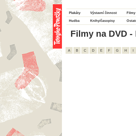
Plakáty
Výstavní činnost
Filmy
Hudba
Knihy/časopisy
Ostat
Filmy na DVD - 
A
B
C
D
E
F
G
H
I