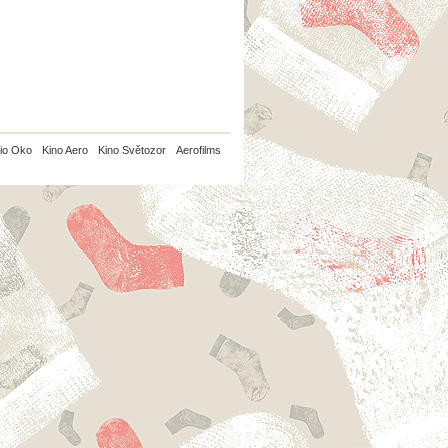
io Oko
Kino Aero
Kino Světozor
Aerofilms