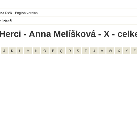
 na DVD
English version
ní zboží
Herci - Anna Melíšková - X - celk
J
K
L
M
N
O
P
Q
R
S
T
U
V
W
X
Y
Z