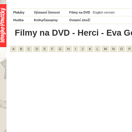
Plakáty
Výstavní činnost
Filmy na DVD
English version
Hudba
Knihy/časopisy
Ostatní zboží
Filmy na DVD - Herci - Eva G
A
B
C
D
E
F
G
H
I
J
K
L
M
N
O
P