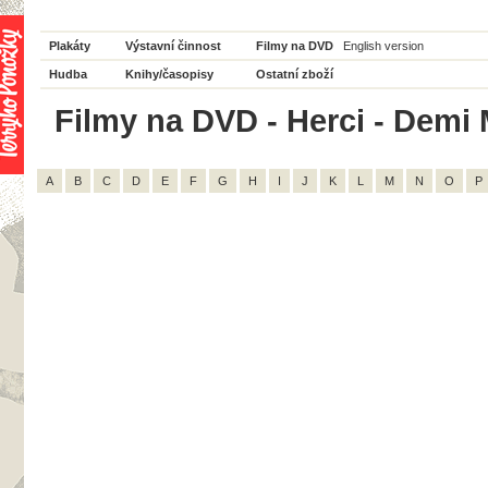
Plakáty
Výstavní činnost
Filmy na DVD
English version
Hudba
Knihy/časopisy
Ostatní zboží
Filmy na DVD - Herci - Demi 
A
B
C
D
E
F
G
H
I
J
K
L
M
N
O
P