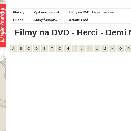
Plakáty
Výstavní činnost
Filmy na DVD
English version
Hudba
Knihy/časopisy
Ostatní zboží
Filmy na DVD - Herci - Demi 
A
B
C
D
E
F
G
H
I
J
K
L
M
N
O
P