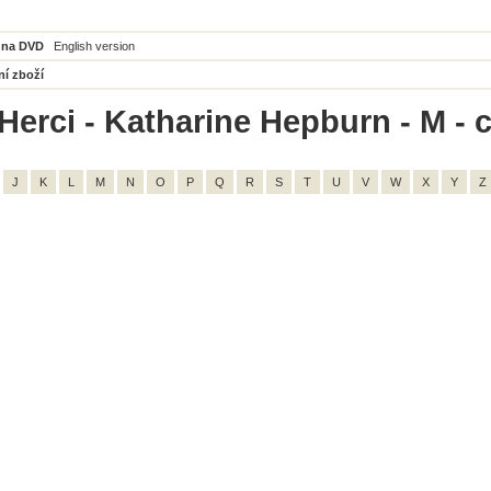
 na DVD
English version
ní zboží
Herci - Katharine Hepburn - M - 
J
K
L
M
N
O
P
Q
R
S
T
U
V
W
X
Y
Z