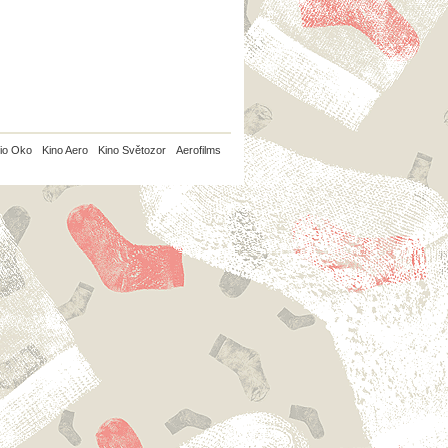
io Oko
Kino Aero
Kino Světozor
Aerofilms