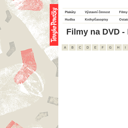
Plakáty
Výstavní činnost
Filmy
Hudba
Knihy/časopisy
Ostat
Filmy na DVD - 
A
B
C
D
E
F
G
H
I