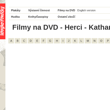
Plakáty
Výstavní činnost
Filmy na DVD
English version
Hudba
Knihy/časopisy
Ostatní zboží
Filmy na DVD - Herci - Katha
A
B
C
D
E
F
G
H
I
J
K
L
M
N
O
P