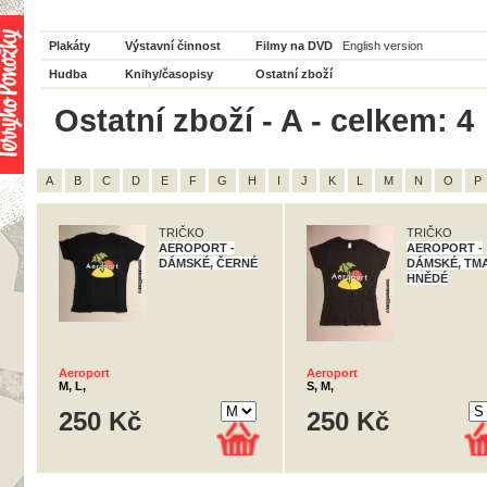
Plakáty
Výstavní činnost
Filmy na DVD
English version
Hudba
Knihy/časopisy
Ostatní zboží
Ostatní zboží - A - celkem: 4
A
B
C
D
E
F
G
H
I
J
K
L
M
N
O
P
TRIČKO
TRIČKO
AEROPORT -
AEROPORT -
DÁMSKÉ, ČERNÉ
DÁMSKÉ, TM
HNĚDÉ
Aeroport
Aeroport
M, L,
S, M,
250 Kč
250 Kč