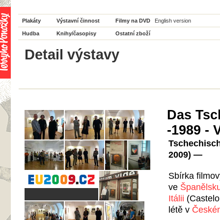
Plakáty
Výstavní činnost
Filmy na DVD
English version
Hudba
Knihy/časopisy
Ostatní zboží
Detail výstavy
Das Tsc
-1989 - 
Tschechische
2009) —
Sbírka filmo
ve
Španělsk
Itálii
(Castelo
létě v
Českém