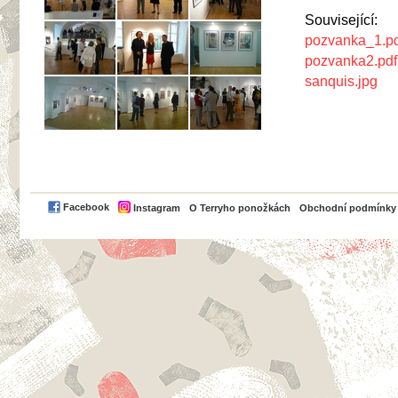
Související:
pozvanka_1.pd
pozvanka2.pdf
sanquis.jpg
PayPal
Facebook
Instagram
O Terryho ponožkách
Obchodní podmínky