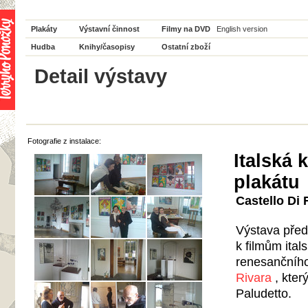
Plakáty
Výstavní činnost
Filmy na DVD
English version
Hudba
Knihy/časopisy
Ostatní zboží
Detail výstavy
Fotografie z instalace:
Italská
plakátu
Castello Di R
Výstava před
k filmům ital
renesanční
Rivara
, kter
Paludetto.