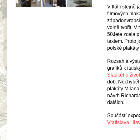
V Itálii stejně
filmových plak
západoevropský
volně tvořit. V
50.lete zcela 
textem. Proto
polské plakáty
Rozsáhlá výstav
grafiků k ital
Sladkého živo
dob. Nechyběly
plakáty Milana
návrh Richard
dalších.
Součástí expoz
Vratislava Hla