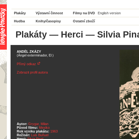
Plakáty
Výstavní činnost
Filmy na DVD
English version
Hudba
Knihy/časopisy
Ostatní zboží
Plakáty
—
Herci
— Silvia Pin
ANDĚL ZKÁZY
(Ángel exterminador, El )
Přímý odkaz
Zobrazit profil autora
Autor:
Grygar, Milan
Původ filmu:
Mexiko
Rok vzniku plakátu:
1963
Režisér:
Luis Buňuel
Herci:
Silvia Pinal