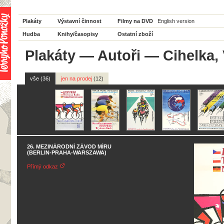
Plakáty
Výstavní činnost
Filmy na DVD
English version
Hudba
Knihy/časopisy
Ostatní zboží
Plakáty
—
Autoři
— Cihelka, 
vše (36)
jen na prodej
(12)
26. MEZINÁRODNÍ ZÁVOD MÍRU
(BERLIN-PRAHA-WARSZAWA)
Přímý odkaz